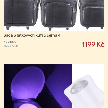
Sada 3 látkových kufrů černá 4
NOVINKA
1199 Kč
sleva 53%