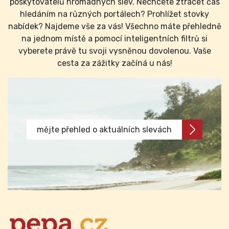
poskytovatelů hromadných slev. Nechcete ztrácet čas
hledáním na různých portálech? Prohlížet stovky
nabídek? Najdeme vše za vás! Všechno máte přehledně
na jednom místě a pomocí inteligentních filtrů si
vyberete právě tu svoji vysněnou dovolenou. Vaše
cesta za zážitky začíná u nás!
mějte přehled o aktuálních slevách