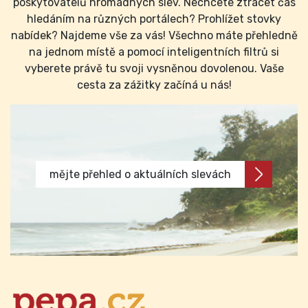
poskytovatelů hromadných slev. Nechcete ztrácet čas
hledáním na různých portálech? Prohlížet stovky
nabídek? Najdeme vše za vás! Všechno máte přehledně
na jednom místě a pomocí inteligentních filtrů si
vyberete právě tu svoji vysněnou dovolenou. Vaše
cesta za zážitky začíná u nás!
mějte přehled o aktuálních slevách