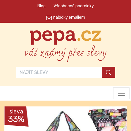
Blog
Všeobecné podmínky
nabídky emailem
váš známý přes slevy
sleva
33%