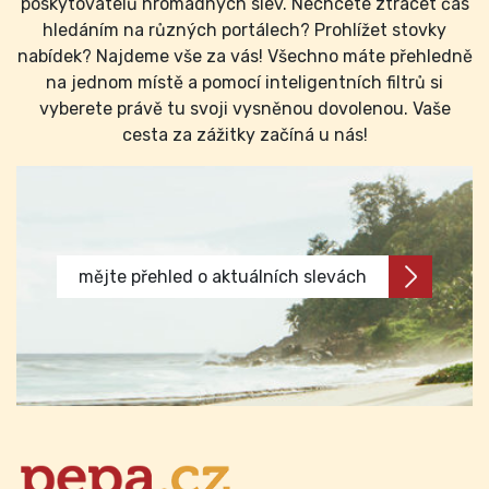
poskytovatelů hromadných slev. Nechcete ztrácet čas
hledáním na různých portálech? Prohlížet stovky
nabídek? Najdeme vše za vás! Všechno máte přehledně
na jednom místě a pomocí inteligentních filtrů si
vyberete právě tu svoji vysněnou dovolenou. Vaše
cesta za zážitky začíná u nás!
mějte přehled o aktuálních slevách