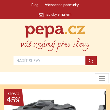
Blog
Všeobecné podmínky
nabídky emailem
váš známý přes slevy
sleva
45%