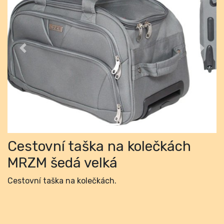
Previous
Next
Cestovní taška na kolečkách
MRZM šedá velká
Cestovní taška na kolečkách.