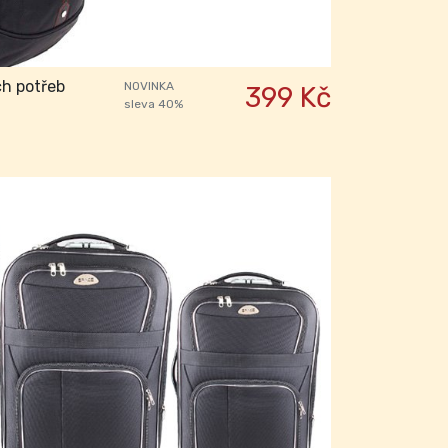
ch potřeb
NOVINKA
399 Kč
sleva 40%