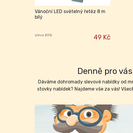
Vánoční LED světelný řetěz 8 m
bílý
sleva 82%
49 Kč
Denně pro vás 
Dáváme dohromady slevové nabídky od mno
stovky nabídek? Najdeme vše za vás! Všech