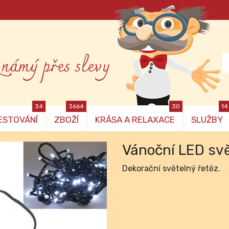
známý přes slevy
34
3664
30
14
ESTOVÁNÍ
ZBOŽÍ
KRÁSA A RELAXACE
SLUŽBY
Vánoční LED svě
Dekorační světelný řetěz.