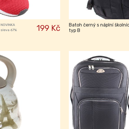
Batoh černý s náplní školní
NOVINKA
199 Kč
typ B
sleva 67%