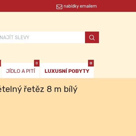
nabídky emailem
8
0
JÍDLO A PITÍ
LUXUSNÍ POBYTY
telný řetěz 8 m bílý