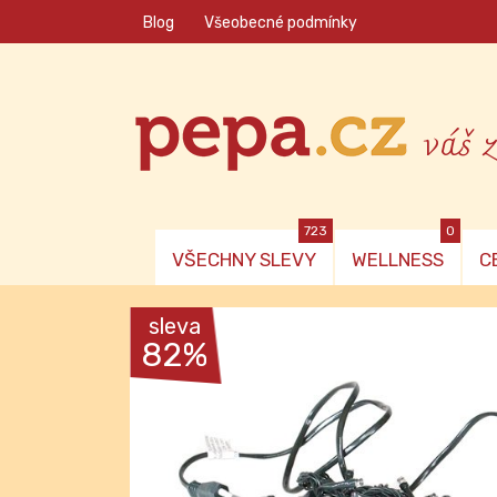
Blog
Všeobecné podmínky
váš 
723
0
VŠECHNY SLEVY
WELLNESS
C
sleva
82%