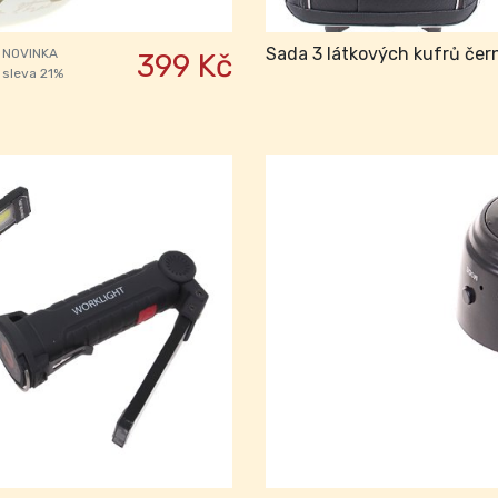
Sada 3 látkových kufrů čer
NOVINKA
399 Kč
sleva 21%