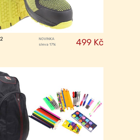
42
NOVINKA
499 Kč
sleva 17%