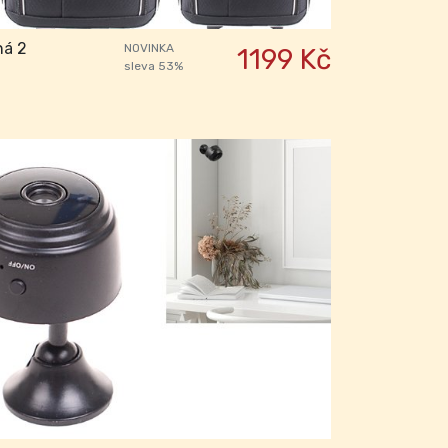
ná 2
NOVINKA
1199 Kč
sleva 53%