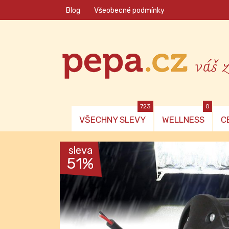
Blog
Všeobecné podmínky
váš 
723
0
VŠECHNY SLEVY
WELLNESS
C
sleva
51%