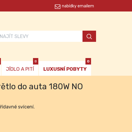
nabídky emailem
8
0
JÍDLO A PITÍ
LUXUSNÍ POBYTY
větlo do auta 180W NO
řídavné svícení.