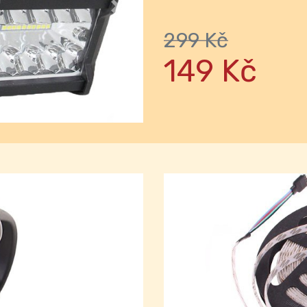
Next
299 Kč
149 Kč