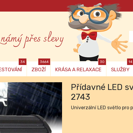
známý přes slevy
34
3664
30
14
ESTOVÁNÍ
ZBOŽÍ
KRÁSA A RELAXACE
SLUŽBY
Přídavné LED s
2743
Univerzální LED světlo pro p