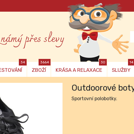
známý přes slevy
34
3664
30
14
ESTOVÁNÍ
ZBOŽÍ
KRÁSA A RELAXACE
SLUŽBY
Outdoorové bot
Sportovní polobotky.