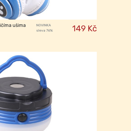
ičíma ušima
NOVINKA
149 Kč
sleva 76%