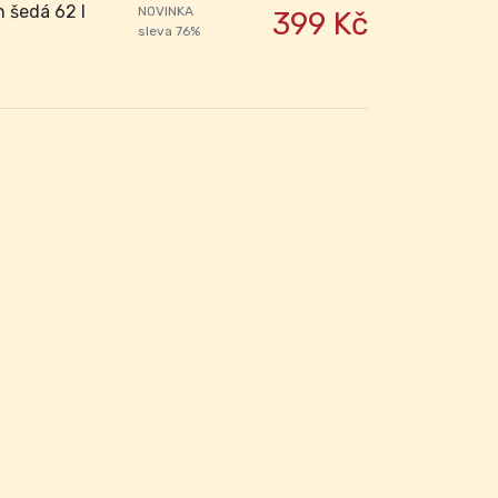
 šedá 62 l
NOVINKA
399 Kč
sleva 76%