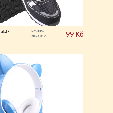
el.37
NOVINKA
99 Kč
sleva 84%