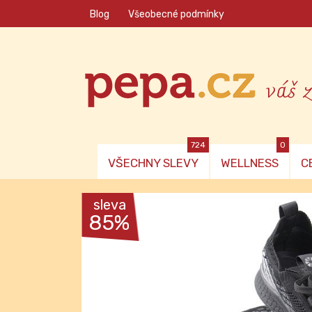
Blog
Všeobecné podmínky
váš 
724
0
VŠECHNY SLEVY
WELLNESS
C
sleva
85%