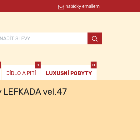
nabídky emailem
8
0
JÍDLO A PITÍ
LUXUSNÍ POBYTY
y LEFKADA vel.47