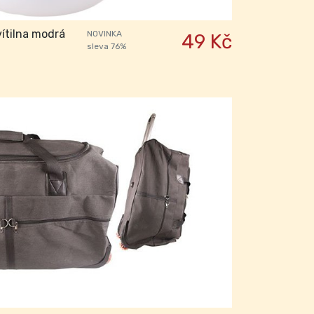
ítilna modrá
NOVINKA
49 Kč
sleva 76%