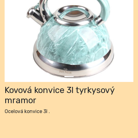
Previous
Next
Kovová konvice 3l tyrkysový
mramor
Ocelová konvice 3l .