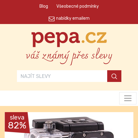
Blog
Všeobecné podmínky
nabídky emailem
váš známý přes slevy
sleva
82%