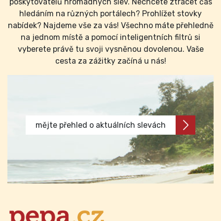
poskytovatelů hromadných slev. Nechcete ztrácet čas
hledáním na různých portálech? Prohlížet stovky
nabídek? Najdeme vše za vás! Všechno máte přehledně
na jednom místě a pomocí inteligentních filtrů si
vyberete právě tu svoji vysněnou dovolenou. Vaše
cesta za zážitky začíná u nás!
mějte přehled o aktuálních slevách