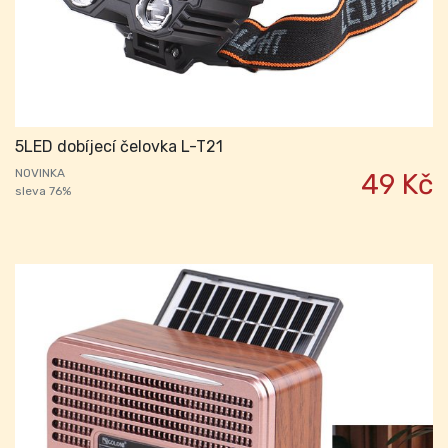
5LED dobíjecí čelovka L-T21
NOVINKA
49 Kč
sleva 76%