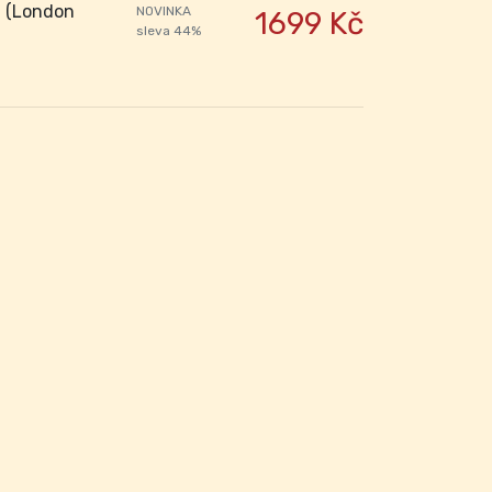
h (London
NOVINKA
1699 Kč
sleva 44%