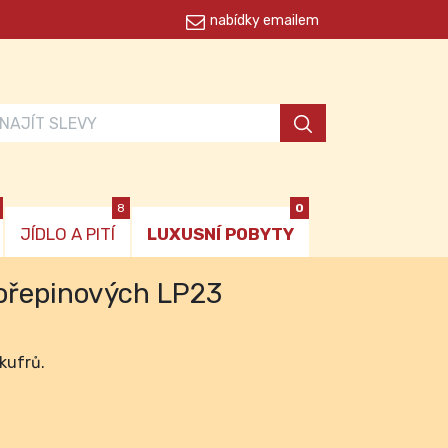
nabídky emailem
8
0
JÍDLO A PITÍ
LUXUSNÍ POBYTY
ořepinových LP23
kufrů.