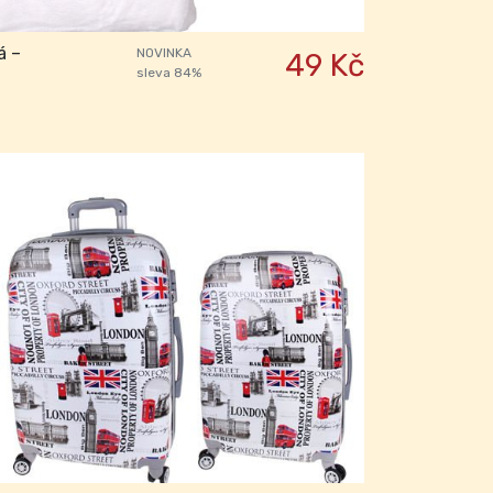
á –
NOVINKA
49 Kč
sleva 84%