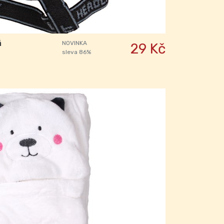
á
NOVINKA
29 Kč
sleva 86%