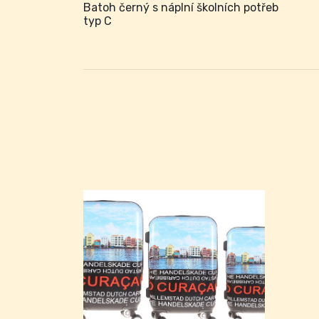
Batoh černý s náplní školních potřeb
typ C