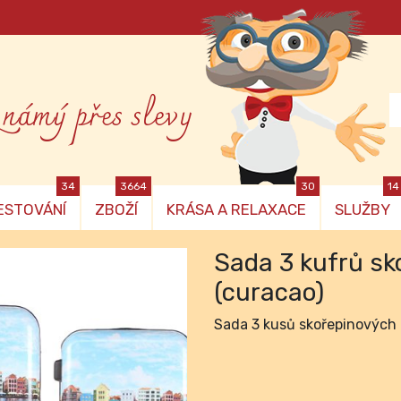
známý přes slevy
34
3664
30
14
ESTOVÁNÍ
ZBOŽÍ
KRÁSA A RELAXACE
SLUŽBY
Sada 3 kufrů sk
(curacao)
Sada 3 kusů skořepinových 