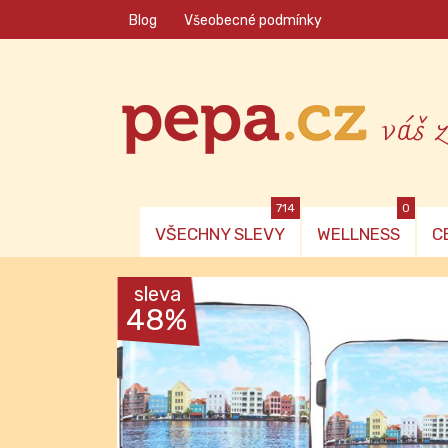
Blog
Všeobecné podmínky
váš 
714
0
VŠECHNY SLEVY
WELLNESS
C
sleva
48%