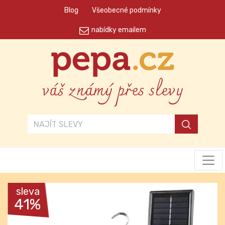
Blog
Všeobecné podmínky
nabídky emailem
váš známý přes slevy
sleva
41%