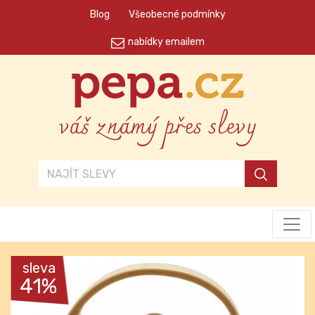
Blog
Všeobecné podmínky
nabídky emailem
váš známý přes slevy
sleva
41%