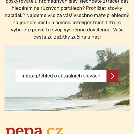
poskytovatelů hromadných slev. Nechcete ztrácet čas
hledáním na různých portálech? Prohlížet stovky
nabídek? Najdeme vše za vás! Všechno máte přehledně
na jednom místě a pomocí inteligentních filtrů si
vyberete právě tu svoji vysněnou dovolenou. Vaše
cesta za zážitky začíná u nás!
mějte přehled o aktuálních slevách