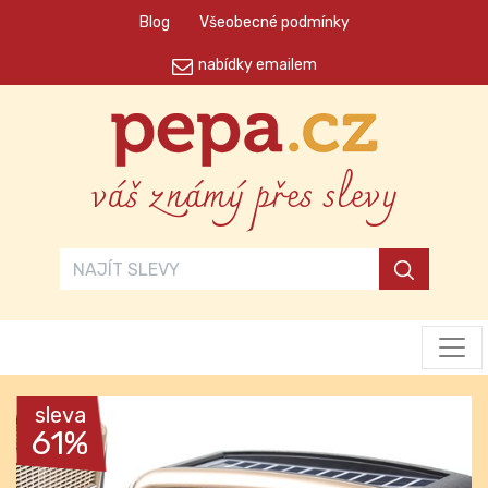
Blog
Všeobecné podmínky
nabídky emailem
váš známý přes slevy
sleva
61%